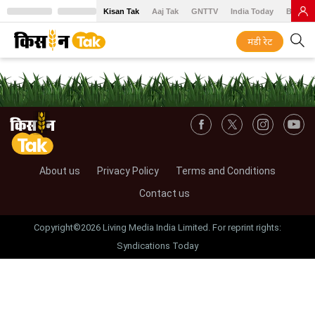
Kisan Tak
Aaj Tak
GNTTV
India Today
BT Baz
मंडी रेट
About us
Privacy Policy
Terms and Conditions
Contact us
Copyright©2026 Living Media India Limited. For reprint rights:
Syndications Today