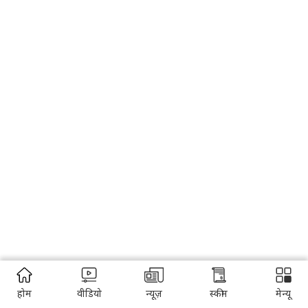
होम
वीडियो
न्यूज़
स्कीम
मेन्यू