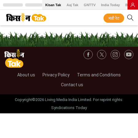
Kisan Tak
Aaj Tak
GNTTV
India Today
BT Baz
मंडी रेट
About us
Privacy Policy
Terms and Conditions
Contact us
Copyright©2026 Living Media India Limited. For reprint rights:
Syndications Today