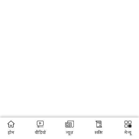
होम
वीडियो
न्यूज़
स्कीम
मेन्यू