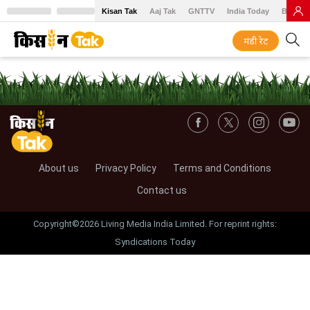
Kisan Tak
Aaj Tak
GNTTV
India Today
BT Baz
मंडी रेट
About us
Privacy Policy
Terms and Conditions
Contact us
Copyright©2026 Living Media India Limited. For reprint rights:
Syndications Today