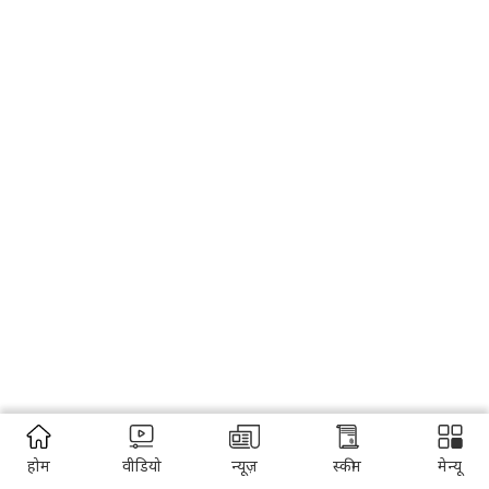
होम
वीडियो
न्यूज़
स्कीम
मेन्यू