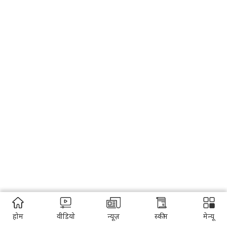
होम
वीडियो
न्यूज़
स्कीम
मेन्यू