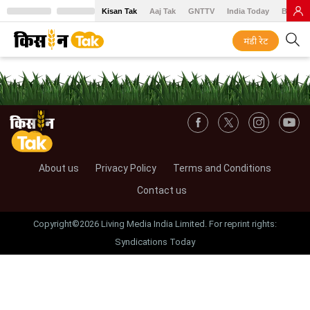
Kisan Tak
Aaj Tak
GNTTV
India Today
BT Baz
मंडी रेट
About us
Privacy Policy
Terms and Conditions
Contact us
Copyright©2026 Living Media India Limited. For reprint rights:
Syndications Today