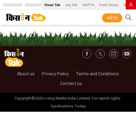
Kisan Tak
Aaj Tak
GNTTV
India Today
BT Baz
मंडी रेट
About us
Privacy Policy
Terms and Conditions
Contact us
Copyright©2026 Living Media India Limited. For reprint rights:
Syndications Today