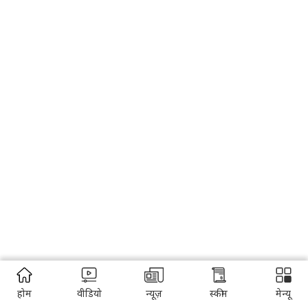
होम
वीडियो
न्यूज़
स्कीम
मेन्यू