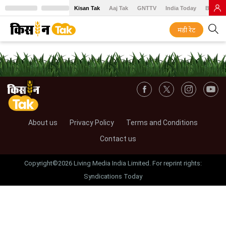
Kisan Tak
Aaj Tak
GNTTV
India Today
BT Baz
मंडी रेट
About us
Privacy Policy
Terms and Conditions
Contact us
Copyright©2026 Living Media India Limited. For reprint rights:
Syndications Today