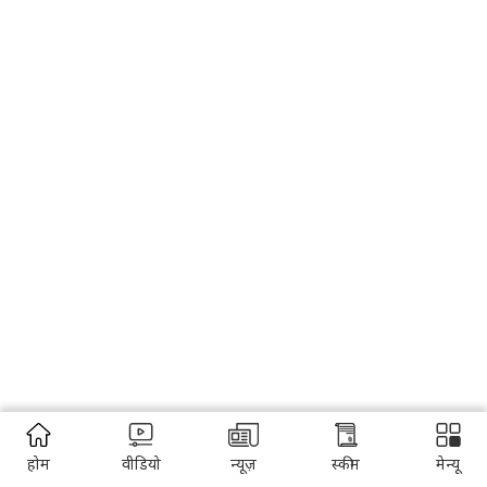
होम
वीडियो
न्यूज़
स्कीम
मेन्यू