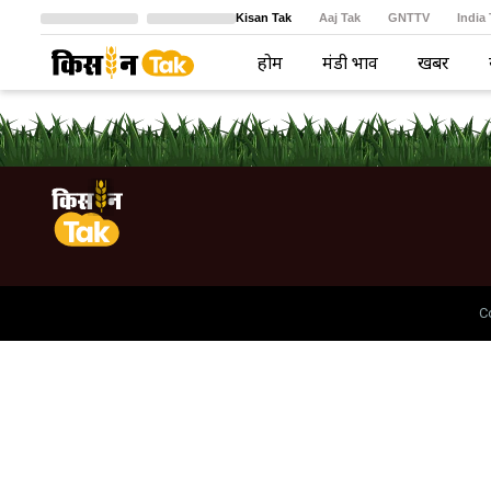
Kisan Tak
Aaj Tak
GNTTV
India
Crime Tak
Astro Tak
বাংলা
होम
मंडी भाव
खबरें
C