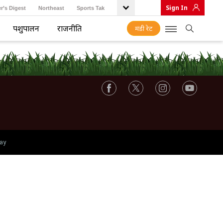
Sign In
r’s Digest
Northeast
Sports Tak
पशुपालन
राजनीति
मंडी रेट
ay