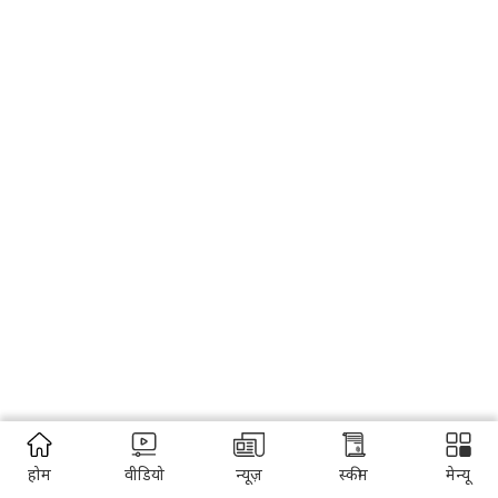
होम
वीडियो
न्यूज़
स्कीम
मेन्यू