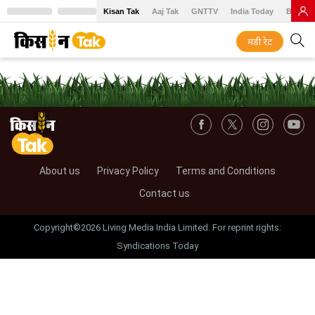
Kisan Tak
Aaj Tak
GNTTV
India Today
BT Baz
मंडी रेट
About us
Privacy Policy
Terms and Conditions
Contact us
Copyright©2026 Living Media India Limited. For reprint rights:
Syndications Today