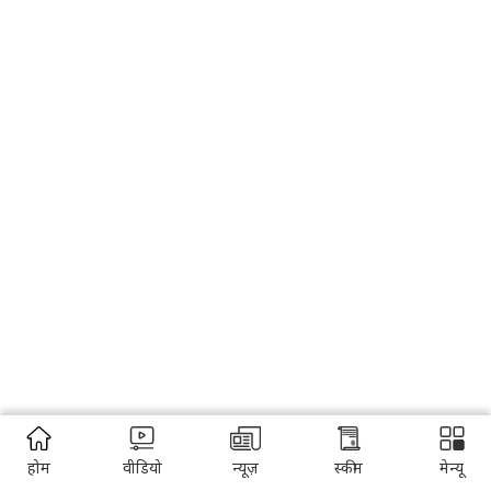
होम
वीडियो
न्यूज़
स्कीम
मेन्यू