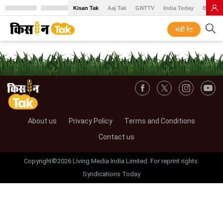
Kisan Tak
Aaj Tak
GNTTV
India Today
BT Baz
मंडी रेट
About us
Privacy Policy
Terms and Conditions
Contact us
Copyright©2026 Living Media India Limited. For reprint rights:
Syndications Today