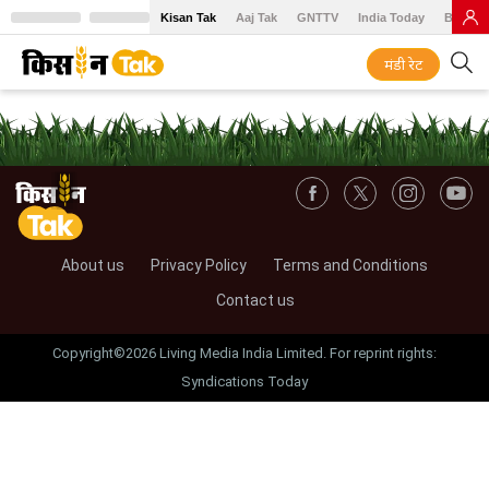
Kisan Tak
Aaj Tak
GNTTV
India Today
BT Baz
मंडी रेट
About us
Privacy Policy
Terms and Conditions
Contact us
Copyright©2026 Living Media India Limited. For reprint rights:
Syndications Today