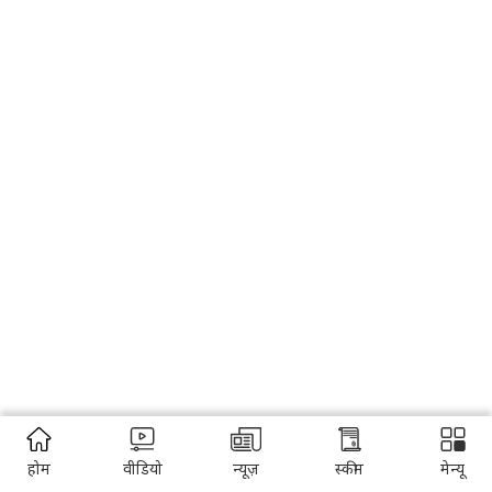
होम
वीडियो
न्यूज़
स्कीम
मेन्यू