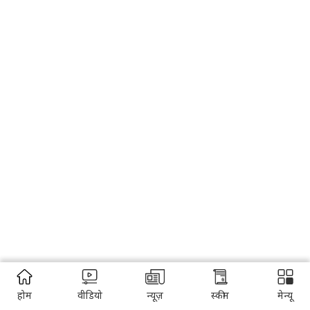
होम
वीडियो
न्यूज़
स्कीम
मेन्यू