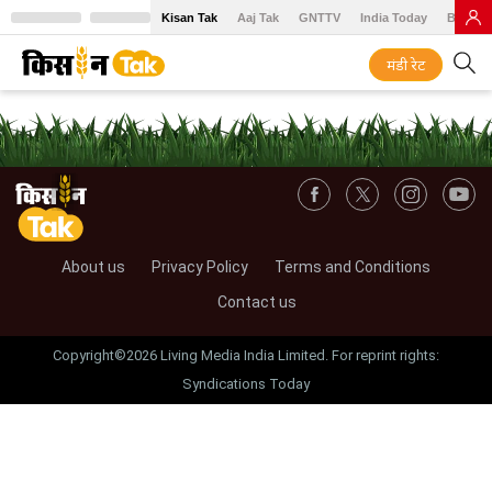
Kisan Tak
Aaj Tak
GNTTV
India Today
BT Baz
मंडी रेट
About us
Privacy Policy
Terms and Conditions
Contact us
Copyright©2026 Living Media India Limited. For reprint rights:
Syndications Today