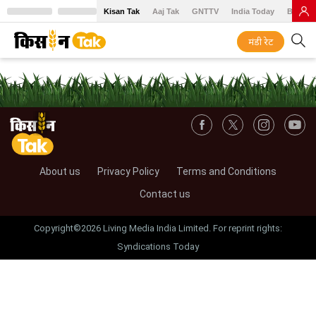
Kisan Tak
Aaj Tak
GNTTV
India Today
BT Baz
मंडी रेट
About us
Privacy Policy
Terms and Conditions
Contact us
Copyright©2026 Living Media India Limited. For reprint rights:
Syndications Today