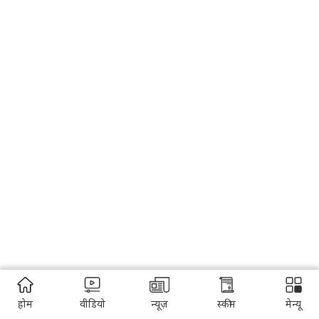
होम
वीडियो
न्यूज़
स्कीम
मेन्यू