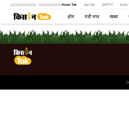
Kisan Tak
Aaj Tak
GNTTV
India
Crime Tak
Astro Tak
বাংলা
होम
मंडी भाव
खबरें
C