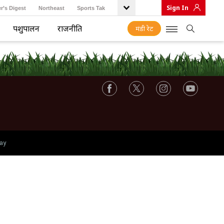
Sign In
r’s Digest
Northeast
Sports Tak
पशुपालन
राजनीति
मंडी रेट
ay