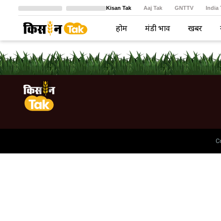
Kisan Tak
Aaj Tak
GNTTV
India
Crime Tak
Astro Tak
বাংলা
होम
मंडी भाव
खबरें
C