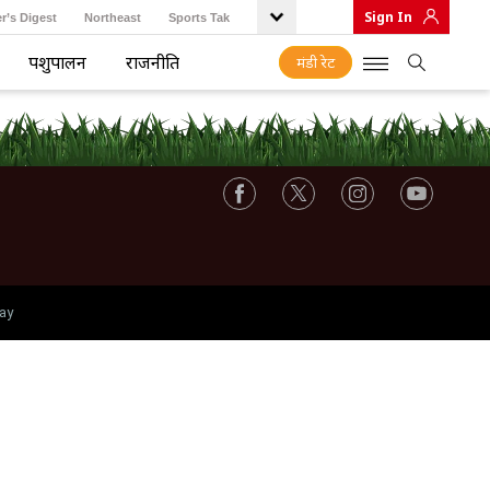
Sign In
r’s Digest
Northeast
Sports Tak
पशुपालन
राजनीति
मंडी रेट
ay