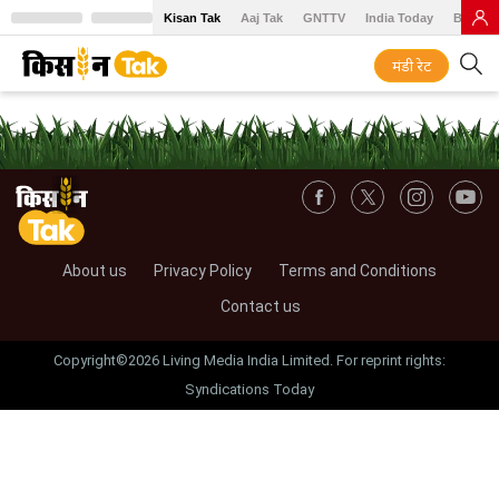
Kisan Tak
Aaj Tak
GNTTV
India Today
BT Baz
मंडी रेट
About us
Privacy Policy
Terms and Conditions
Contact us
Copyright©2026 Living Media India Limited. For reprint rights:
Syndications Today