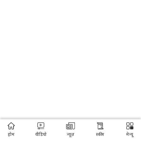
होम
वीडियो
न्यूज़
स्कीम
मेन्यू