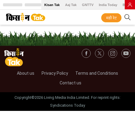
Kisan Tak
Aaj Tak
GNTTV
India Today
BT Baz
मंडी रेट
About us
Privacy Policy
Terms and Conditions
Contact us
Copyright©2026 Living Media India Limited. For reprint rights:
Syndications Today