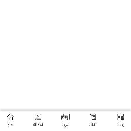
होम
वीडियो
न्यूज़
स्कीम
मेन्यू