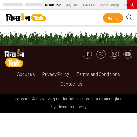
Kisan Tak
Aaj Tak
GNTTV
India Today
BT Baz
मंडी रेट
About us
Privacy Policy
Terms and Conditions
Contact us
Copyright©2026 Living Media India Limited. For reprint rights:
Syndications Today