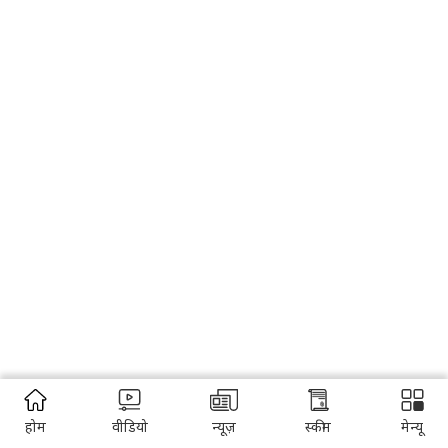
होम
वीडियो
न्यूज़
स्कीम
मेन्यू