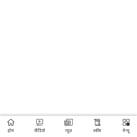
होम
वीडियो
न्यूज़
स्कीम
मेन्यू