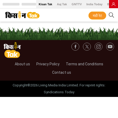
Kisan Tak
Aaj Tak
GNTTV
India Today
BT Baz
मंडी रेट
About us
Privacy Policy
Terms and Conditions
Contact us
Copyright©2026 Living Media India Limited. For reprint rights:
Syndications Today