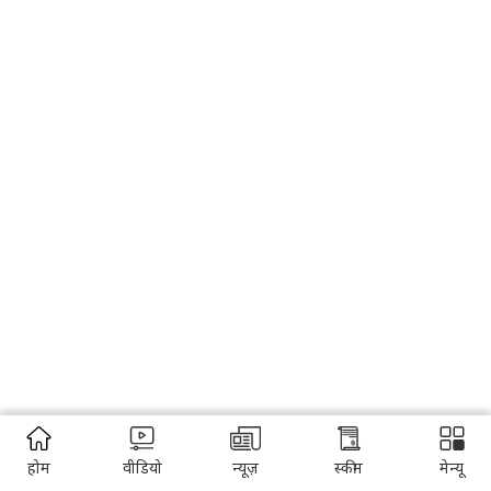
होम
वीडियो
न्यूज़
स्कीम
मेन्यू