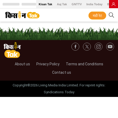
Kisan Tak
Aaj Tak
GNTTV
India Today
BT Baz
मंडी रेट
About us
Privacy Policy
Terms and Conditions
Contact us
Copyright©2026 Living Media India Limited. For reprint rights:
Syndications Today