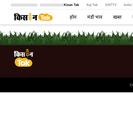
Kisan Tak
Aaj Tak
GNTTV
India
Crime Tak
Astro Tak
বাংলা
होम
मंडी भाव
खबरें
C