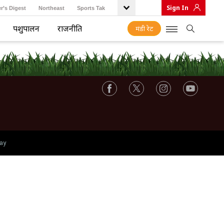
Sign In
r’s Digest
Northeast
Sports Tak
पशुपालन
राजनीति
मंडी रेट
ay