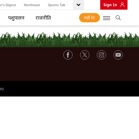
Sign In
r’s Digest
Northeast
Sports Tak
पशुपालन
राजनीति
मंडी रेट
ay