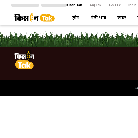
Kisan Tak
Aaj Tak
GNTTV
India
Crime Tak
Astro Tak
বাংলা
होम
मंडी भाव
खबरें
C