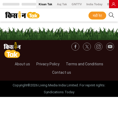
Kisan Tak
Aaj Tak
GNTTV
India Today
BT Baz
मंडी रेट
About us
Privacy Policy
Terms and Conditions
Contact us
Copyright©2026 Living Media India Limited. For reprint rights:
Syndications Today