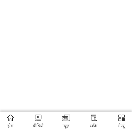
होम
वीडियो
न्यूज़
स्कीम
मेन्यू