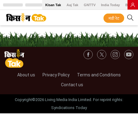
Kisan Tak
Aaj Tak
GNTTV
India Today
BT Baz
मंडी रेट
About us
Privacy Policy
Terms and Conditions
Contact us
Copyright©2026 Living Media India Limited. For reprint rights:
Syndications Today