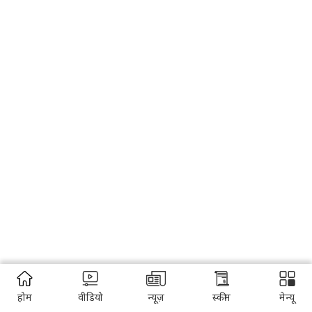
होम
वीडियो
न्यूज़
स्कीम
मेन्यू