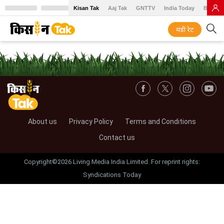
Kisan Tak
Aaj Tak
GNTTV
India Today
BT Baz
मंडी रेट
About us
Privacy Policy
Terms and Conditions
Contact us
Copyright©2026 Living Media India Limited. For reprint rights:
Syndications Today