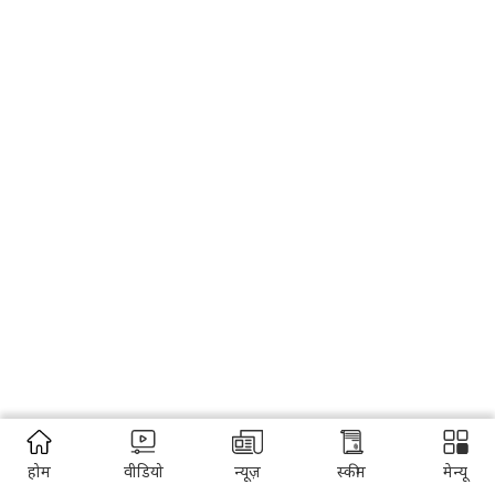
होम
वीडियो
न्यूज़
स्कीम
मेन्यू