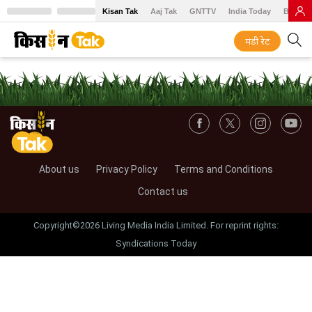
Kisan Tak
Aaj Tak
GNTTV
India Today
BT Baz
मंडी रेट
About us
Privacy Policy
Terms and Conditions
Contact us
Copyright©2026 Living Media India Limited. For reprint rights:
Syndications Today