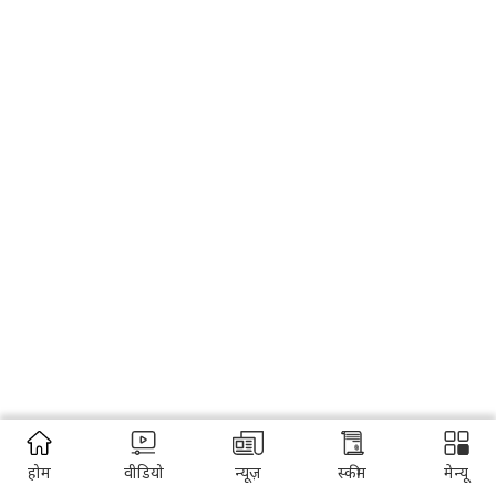
होम
वीडियो
न्यूज़
स्कीम
मेन्यू