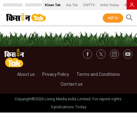
Kisan Tak
Aaj Tak
GNTTV
India Today
BT Baz
मंडी रेट
About us
Privacy Policy
Terms and Conditions
Contact us
Copyright©2026 Living Media India Limited. For reprint rights:
Syndications Today