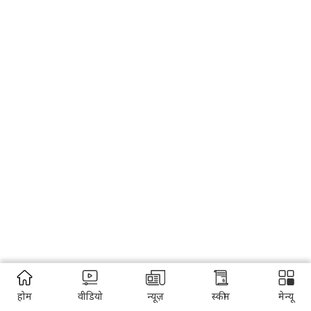
होम
वीडियो
न्यूज़
स्कीम
मेन्यू