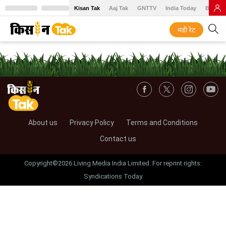
Kisan Tak
Aaj Tak
GNTTV
India Today
BT Baz
मंडी रेट
About us
Privacy Policy
Terms and Conditions
Contact us
Copyright©2026 Living Media India Limited. For reprint rights:
Syndications Today