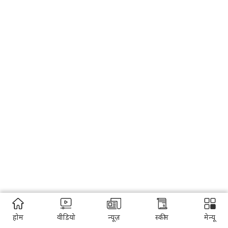
होम
वीडियो
न्यूज़
स्कीम
मेन्यू