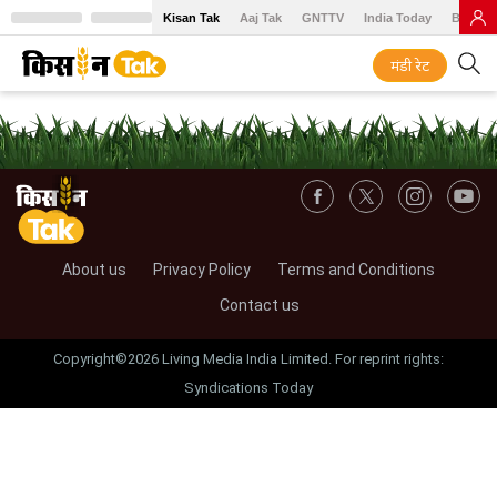
Kisan Tak
Aaj Tak
GNTTV
India Today
BT Baz
मंडी रेट
About us
Privacy Policy
Terms and Conditions
Contact us
Copyright©2026 Living Media India Limited. For reprint rights:
Syndications Today