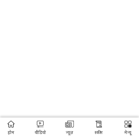
होम
वीडियो
न्यूज़
स्कीम
मेन्यू