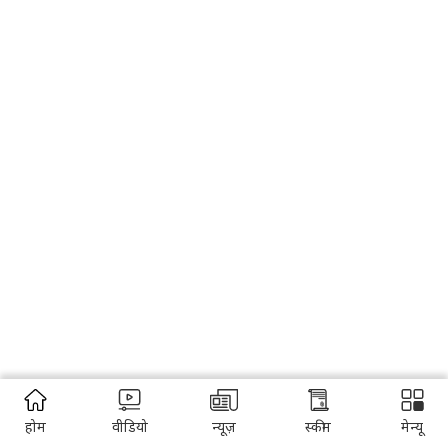
होम
वीडियो
न्यूज़
स्कीम
मेन्यू