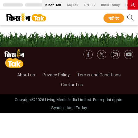
Kisan Tak
Aaj Tak
GNTTV
India Today
BT Baz
मंडी रेट
About us
Privacy Policy
Terms and Conditions
Contact us
Copyright©2026 Living Media India Limited. For reprint rights:
Syndications Today