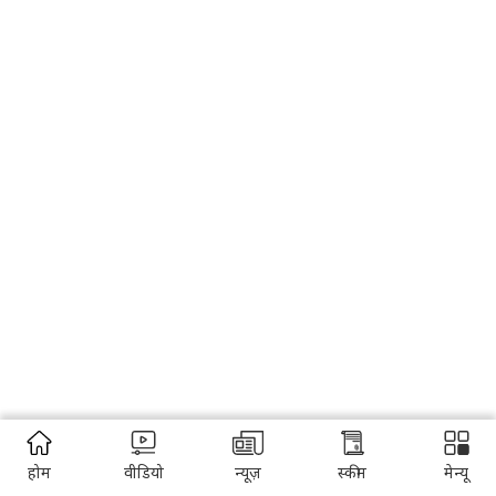
होम
वीडियो
न्यूज़
स्कीम
मेन्यू