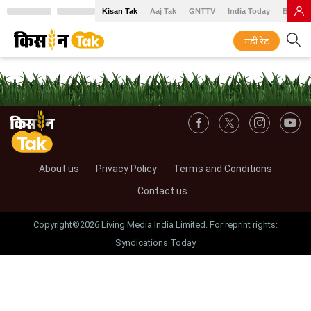
Kisan Tak
Aaj Tak
GNTTV
India Today
BT Baz
मंडी रेट
About us
Privacy Policy
Terms and Conditions
Contact us
Copyright©2026 Living Media India Limited. For reprint rights:
Syndications Today