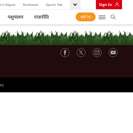
Sign In
r’s Digest
Northeast
Sports Tak
पशुपालन
राजनीति
मंडी रेट
ay