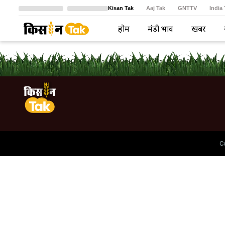
Kisan Tak
Aaj Tak
GNTTV
India
Crime Tak
Astro Tak
বাংলা
होम
मंडी भाव
खबरें
C