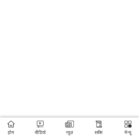
होम
वीडियो
न्यूज़
स्कीम
मेन्यू