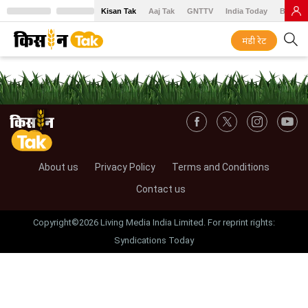
Kisan Tak
Aaj Tak
GNTTV
India Today
BT Baz
मंडी रेट
About us
Privacy Policy
Terms and Conditions
Contact us
Copyright©2026 Living Media India Limited. For reprint rights:
Syndications Today