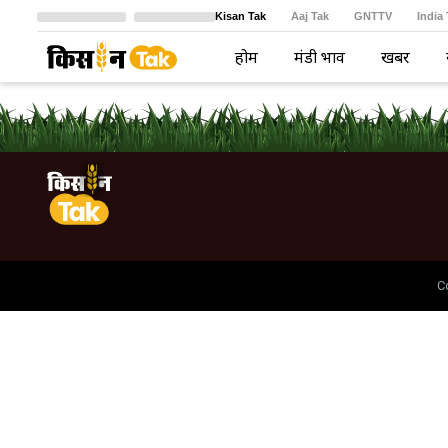
Kisan Tak
Aaj Tak
GNTTV
India
Crime Tak
Astro Tak
বাংলা
होम
मंडी भाव
खबरें
C