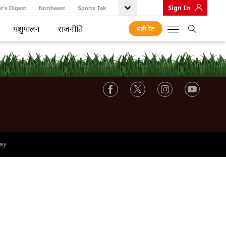
Sign In
r’s Digest
Northeast
Sports Tak
पशुपालन
राजनीति
मंडी रेट
ay