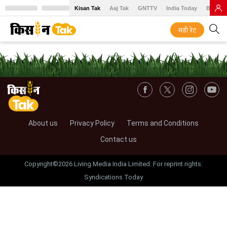
Kisan Tak
Aaj Tak
GNTTV
India Today
BT Baz
मंडी रेट
About us
Privacy Policy
Terms and Conditions
Contact us
Copyright©2026 Living Media India Limited. For reprint rights:
Syndications Today