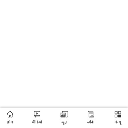
होम
वीडियो
न्यूज़
स्कीम
मेन्यू