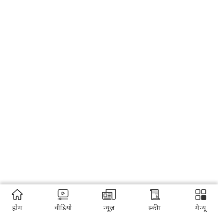
होम
वीडियो
न्यूज़
स्कीम
मेन्यू