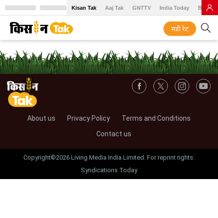
Kisan Tak
Aaj Tak
GNTTV
India Today
BT Baz
मंडी रेट
About us
Privacy Policy
Terms and Conditions
Contact us
Copyright©2026 Living Media India Limited. For reprint rights:
Syndications Today