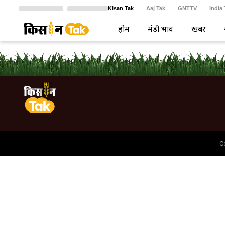
Kisan Tak
Aaj Tak
GNTTV
India
Crime Tak
Astro Tak
বাংলা
होम
मंडी भाव
खबरें
C