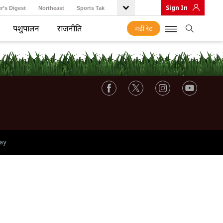
Sign In
r’s Digest
Northeast
Sports Tak
पशुपालन
राजनीति
मंडी रेट
ay