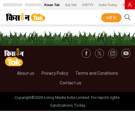
Kisan Tak
Aaj Tak
GNTTV
India Today
BT Baz
मंडी रेट
About us
Privacy Policy
Terms and Conditions
Contact us
Copyright©2026 Living Media India Limited. For reprint rights:
Syndications Today