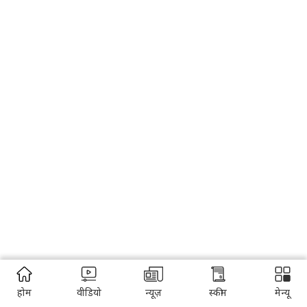
होम
वीडियो
न्यूज़
स्कीम
मेन्यू