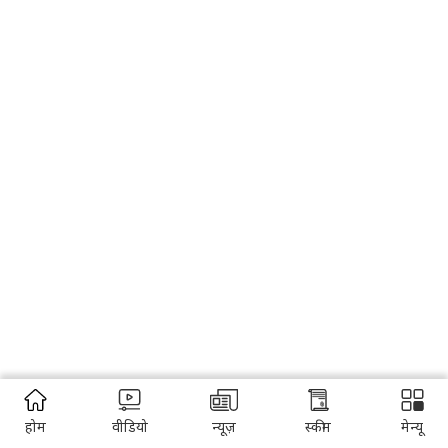
होम
वीडियो
न्यूज़
स्कीम
मेन्यू