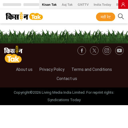
Kisan Tak
Aaj Tak
GNTTV
India Today
BT Baz
मंडी रेट
About us
Privacy Policy
Terms and Conditions
Contact us
Copyright©2026 Living Media India Limited. For reprint rights:
Syndications Today