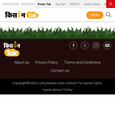
Kisan Tak
Aaj Tak
GNTTV
India Today
BT Baz
मंडी रेट
About us
Privacy Policy
Terms and Conditions
Contact us
Copyright©2026 Living Media India Limited. For reprint rights:
Syndications Today