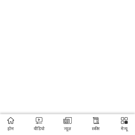
होम
वीडियो
न्यूज़
स्कीम
मेन्यू