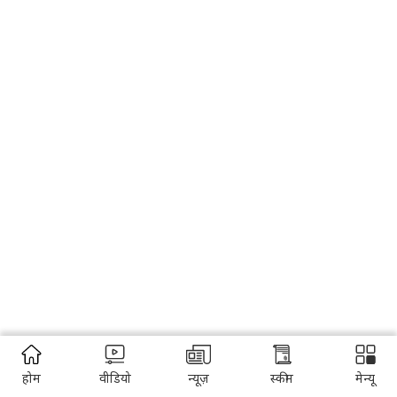
होम
वीडियो
न्यूज़
स्कीम
मेन्यू