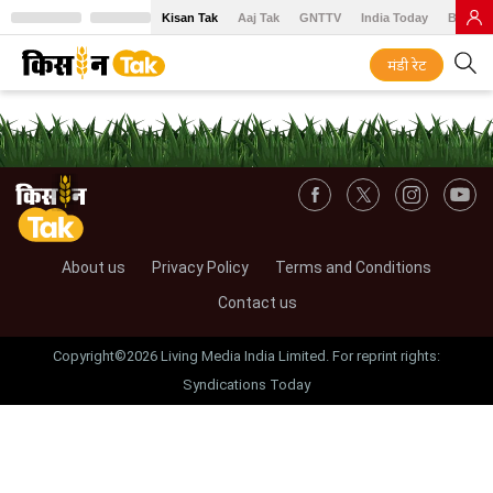
Kisan Tak
Aaj Tak
GNTTV
India Today
BT Baz
मंडी रेट
About us
Privacy Policy
Terms and Conditions
Contact us
Copyright©2026 Living Media India Limited. For reprint rights:
Syndications Today