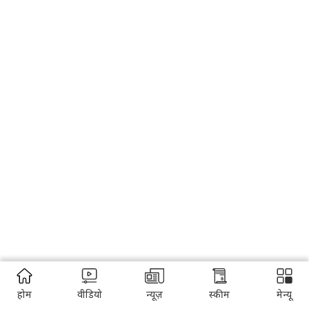
होम
वीडियो
न्यूज़
स्कीम
मेन्यू