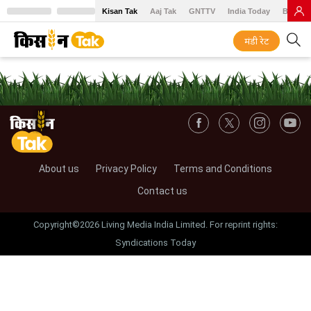
Kisan Tak
Aaj Tak
GNTTV
India Today
BT Baz
मंडी रेट
About us
Privacy Policy
Terms and Conditions
Contact us
Copyright©2026 Living Media India Limited. For reprint rights:
Syndications Today