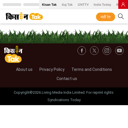
Kisan Tak
Aaj Tak
GNTTV
India Today
BT Baz
मंडी रेट
About us
Privacy Policy
Terms and Conditions
Contact us
Copyright©2026 Living Media India Limited. For reprint rights:
Syndications Today