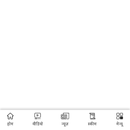
होम
वीडियो
न्यूज़
स्कीम
मेन्यू