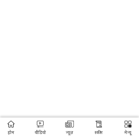
होम
वीडियो
न्यूज़
स्कीम
मेन्यू