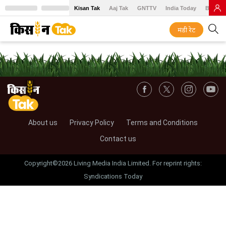
Kisan Tak
Aaj Tak
GNTTV
India Today
BT Baz
मंडी रेट
About us
Privacy Policy
Terms and Conditions
Contact us
Copyright©2026 Living Media India Limited. For reprint rights:
Syndications Today