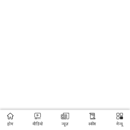
होम
वीडियो
न्यूज़
स्कीम
मेन्यू