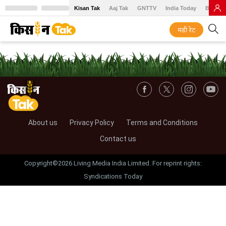
Kisan Tak
Aaj Tak
GNTTV
India Today
BT Baz
मंडी रेट
About us
Privacy Policy
Terms and Conditions
Contact us
Copyright©2026 Living Media India Limited. For reprint rights:
Syndications Today