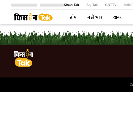
Kisan Tak
Aaj Tak
GNTTV
India
Crime Tak
Astro Tak
বাংলা
होम
मंडी भाव
खबरें
C