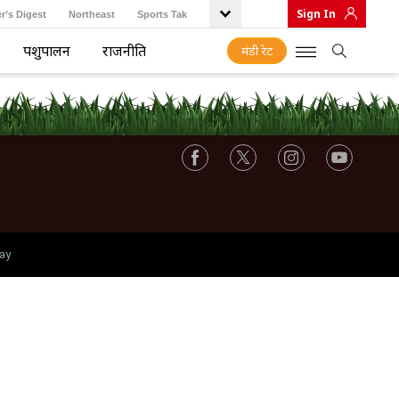
Sign In
r’s Digest
Northeast
Sports Tak
पशुपालन
राजनीति
मंडी रेट
ay