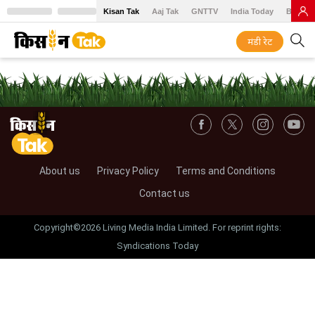
Kisan Tak
Aaj Tak
GNTTV
India Today
BT Baz
मंडी रेट
About us
Privacy Policy
Terms and Conditions
Contact us
Copyright©2026 Living Media India Limited. For reprint rights:
Syndications Today