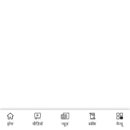
होम
वीडियो
न्यूज़
स्कीम
मेन्यू