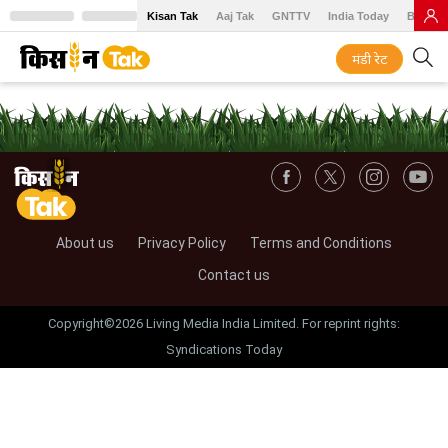
Kisan Tak
Aaj Tak
GNTTV
India Today
BT Baz
मंडी रेट
About us
Privacy Policy
Terms and Conditions
Contact us
Copyright©2026 Living Media India Limited. For reprint rights:
Syndications Today