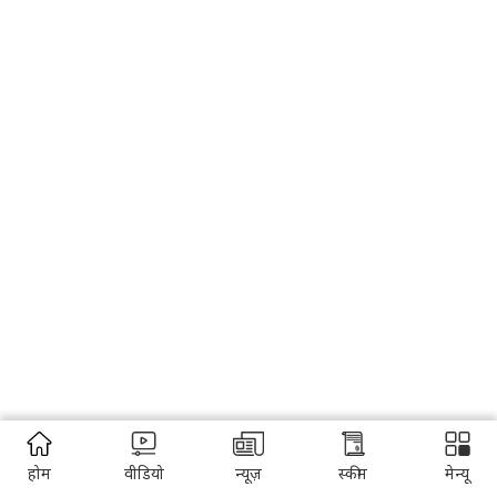
होम
वीडियो
न्यूज़
स्कीम
मेन्यू